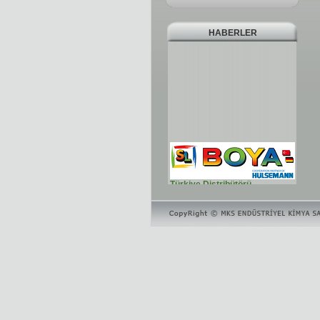
HABERLER
Türkiye Distribütörü
Türkiye Distribütörü
Laboratuarımız
Pilot kaplama tesisi, Gelişmiş