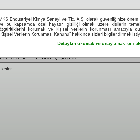
see.live.believe
MKS Endüstriyel Kimya Sanayi ve Tic. A.Ş. olarak güvenliğinize önem 
see.live.believe
see.live.believe
see.live.believe
see.live.b
ve bu kapsamda özel hayatın gizliliği olmak üzere kişilerin tem
özgürlüklerini korumak ve kişisel verilerin korunması amacıyla d
"Kişisel Verilerin Korunması Kanunu" hakkında sizleri bilgilendirmek isti
ZMETLERİMİZ
TEKNİK BİLGİLER
TEMSİLCİLİKLER
KARİYER
Detayları okumak ve onaylamak için tık
Alt Kategoriler
BAZ MALZEMELER
ANOT ÇEŞİTLERİ
iketler :