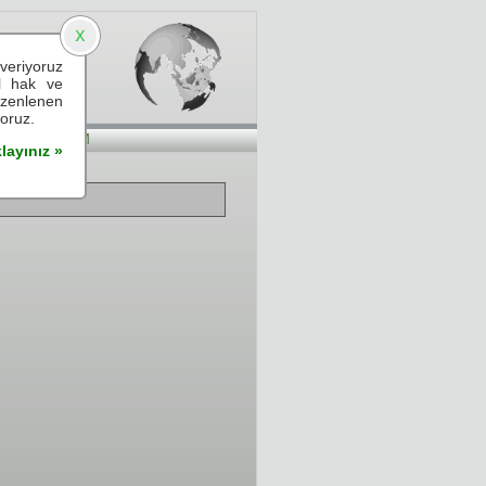
veriyoruz
elieve
el hak ve
üzenlenen
yoruz.
İLETİŞİM
layınız »